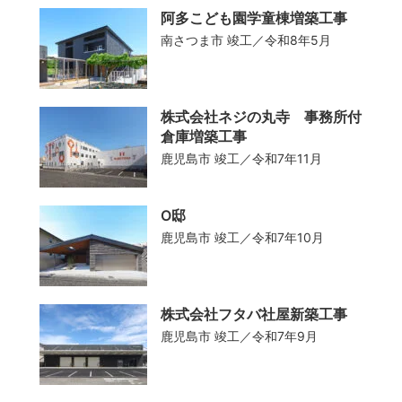
阿多こども園学童棟増築工事
庁舎
南さつま市
竣工／令和8年5月
お知らせ
公共施設
お問い合わせ
株式会社ネジの丸寺 事務所付
倉庫増築工事
マンション・共同住宅
鹿児島市
竣工／令和7年11月
住宅
O邸
鹿児島市
竣工／令和7年10月
保育園
株式会社フタバ社屋新築工事
幼稚園・認定こども園
鹿児島市
竣工／令和7年9月
学校