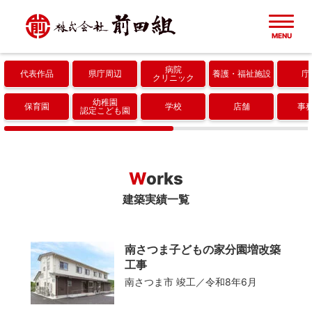
MENU
病院
代表作品
県庁周辺
養護
福祉施設
庁
ホーム
クリニック
幼稚園
保育園
学校
店舗
事
認定こども園
建築実績一覧
代表作品
会社概要
Works
建築実績一覧
県庁周辺
成果・取り組み
病院・クリニック
南さつま子どもの家分園増改築
協力会社
工事
南さつま市
竣工／令和8年6月
養護・福祉施設
採用情報