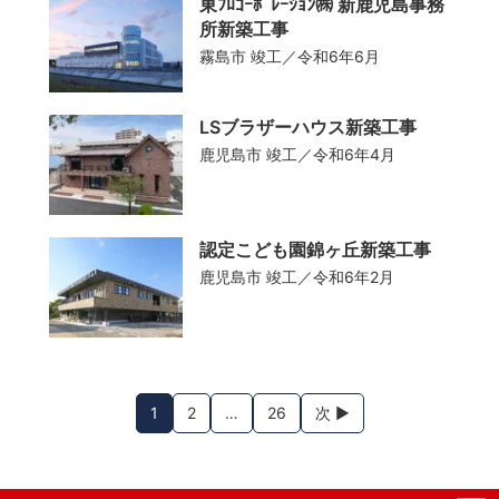
東ﾌﾛｺｰﾎﾟﾚｰｼｮﾝ㈱ 新鹿児島事務
所新築工事
霧島市
竣工／令和6年6月
LSブラザーハウス新築工事
鹿児島市
竣工／令和6年4月
認定こども園錦ヶ丘新築工事
鹿児島市
竣工／令和6年2月
1
2
…
26
次 ▶︎