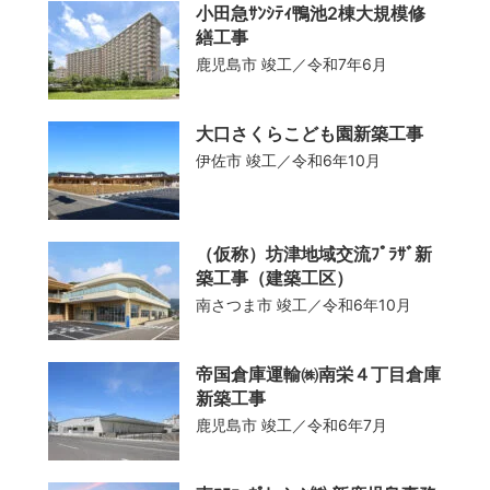
小田急ｻﾝｼﾃｨ鴨池2棟大規模修
繕工事
店舗
鹿児島市
竣工／令和7年6月
事務所
大口さくらこども園新築工事
伊佐市
竣工／令和6年10月
工場・倉庫・流通センター
（仮称）坊津地域交流ﾌﾟﾗｻﾞ新
JV工事
築工事（建築工区）
南さつま市
竣工／令和6年10月
その他
帝国倉庫運輸㈱南栄４丁目倉庫
新築工事
鹿児島市
竣工／令和6年7月