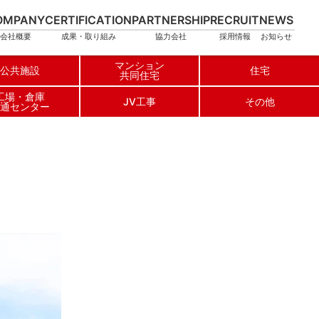
OMPANY
CERTIFICATION
PARTNERSHIP
RECRUIT
NEWS
会社概要
成果・取り組み
協力会社
採用情報
お知らせ
マンション
公共施設
住宅
共同住宅
工場
倉庫
JV工事
その他
通センター