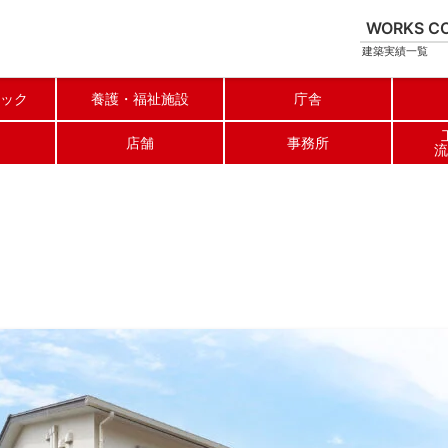
WORKS
C
建築実績一覧
ック
養護
福祉施設
庁舎
店舗
事務所
流