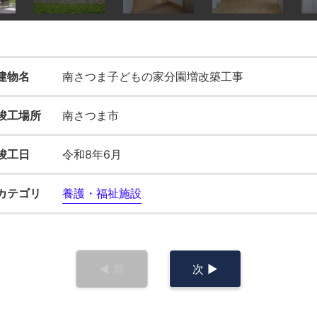
建物名
南さつま子どもの家分園増改築工事
竣工場所
南さつま市
竣工日
令和8年6月
カテゴリ
養護・福祉施設
◀︎ 前
次 ▶︎