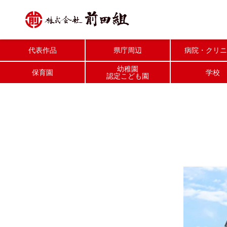
代表作品
県庁周辺
病院
クリニ
幼稚園
保育園
学校
認定こども園