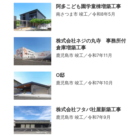
阿多こども園学童棟増築工事
庁舎
南さつま市
竣工／令和8年5月
お知らせ
公共施設
お問い合わせ
株式会社ネジの丸寺 事務所付
倉庫増築工事
マンション・共同住宅
鹿児島市
竣工／令和7年11月
住宅
O邸
鹿児島市
竣工／令和7年10月
保育園
株式会社フタバ社屋新築工事
幼稚園・認定こども園
鹿児島市
竣工／令和7年9月
学校