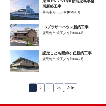
東ﾌﾛｺｰﾎﾟﾚｰｼｮﾝ㈱ 新鹿児島事務
所新築工事
霧島市
竣工／令和6年6月
LSブラザーハウス新築工事
鹿児島市
竣工／令和6年4月
認定こども園錦ヶ丘新築工事
鹿児島市
竣工／令和6年2月
1
2
…
26
次 ▶︎