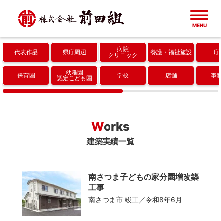
MENU
病院
代表作品
県庁周辺
養護
福祉施設
庁
ホーム
クリニック
幼稚園
保育園
学校
店舗
事
認定こども園
建築実績一覧
代表作品
会社概要
Works
建築実績一覧
県庁周辺
成果・取り組み
病院・クリニック
南さつま子どもの家分園増改築
協力会社
工事
南さつま市
竣工／令和8年6月
養護・福祉施設
採用情報