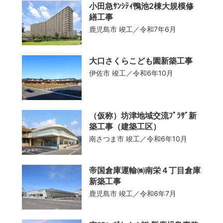
小田急ｻﾝｼﾃｨ鴨池2棟大規模修
繕工事
店舗
鹿児島市
竣工／令和7年6月
事務所
大口さくらこども園新築工事
伊佐市
竣工／令和6年10月
工場・倉庫・流通センター
（仮称）坊津地域交流ﾌﾟﾗｻﾞ新
JV工事
築工事（建築工区）
南さつま市
竣工／令和6年10月
その他
帝国倉庫運輸㈱南栄４丁目倉庫
新築工事
鹿児島市
竣工／令和6年7月