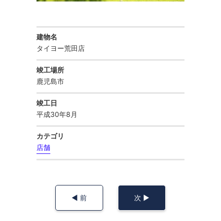
庁舎
お知らせ
建物名
タイヨー荒田店
公共施設
お問い合わせ
竣工場所
鹿児島市
マンション・共同住宅
竣工日
平成30年8月
住宅
カテゴリ
店舗
保育園
幼稚園・認定こども園
◀︎ 前
次 ▶︎
学校