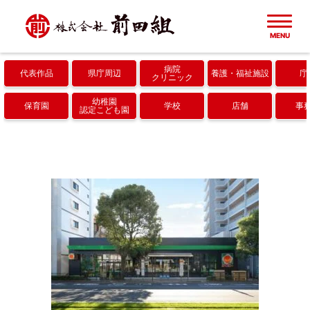
MENU
病院
代表作品
県庁周辺
養護
福祉施設
庁
ホーム
クリニック
幼稚園
保育園
学校
店舗
事
認定こども園
建築実績一覧
代表作品
会社概要
県庁周辺
成果・取り組み
病院・クリニック
協力会社
養護・福祉施設
採用情報