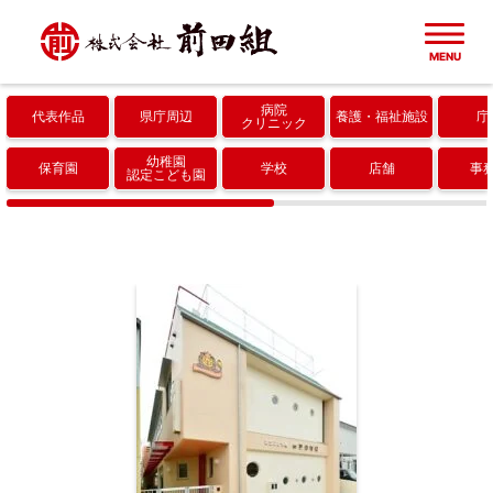
MENU
病院
代表作品
県庁周辺
養護
福祉施設
庁
ホーム
クリニック
幼稚園
保育園
学校
店舗
事
認定こども園
建築実績一覧
代表作品
会社概要
県庁周辺
成果・取り組み
病院・クリニック
協力会社
養護・福祉施設
採用情報