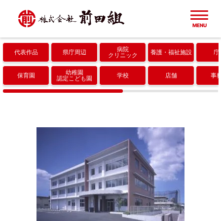
MENU
病院
代表作品
県庁周辺
養護
福祉施設
庁
ホーム
クリニック
幼稚園
保育園
学校
店舗
事
認定こども園
建築実績一覧
代表作品
会社概要
県庁周辺
成果・取り組み
病院・クリニック
協力会社
養護・福祉施設
採用情報