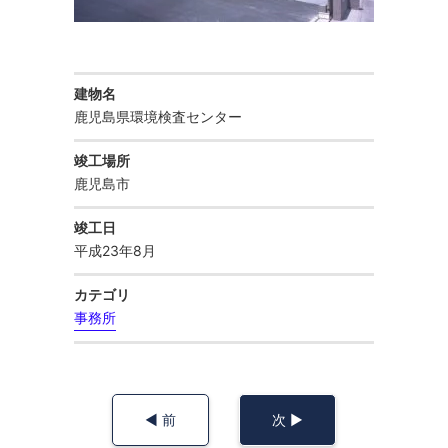
庁舎
お知らせ
建物名
公共施設
鹿児島県環境検査センター
お問い合わせ
竣工場所
マンション・共同住宅
鹿児島市
竣工日
住宅
平成23年8月
カテゴリ
保育園
事務所
幼稚園・認定こども園
◀︎ 前
次 ▶︎
学校