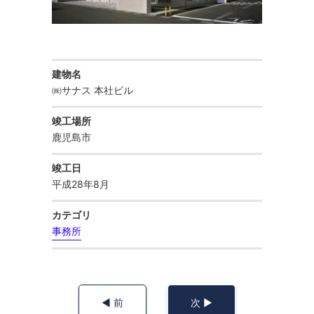
庁舎
お知らせ
公共施設
建物名
お問い合わせ
㈱サナス 本社ビル
マンション・共同住宅
竣工場所
鹿児島市
住宅
竣工日
平成28年8月
保育園
カテゴリ
事務所
幼稚園・認定こども園
◀︎ 前
次 ▶︎
学校