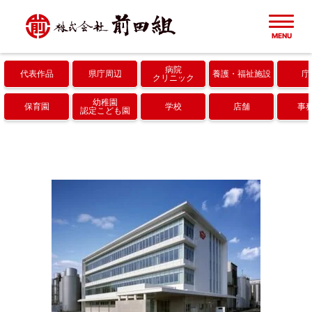
MENU
病院
代表作品
県庁周辺
養護
福祉施設
庁
ホーム
クリニック
幼稚園
保育園
学校
店舗
事
認定こども園
建築実績一覧
代表作品
会社概要
県庁周辺
成果・取り組み
病院・クリニック
協力会社
養護・福祉施設
採用情報