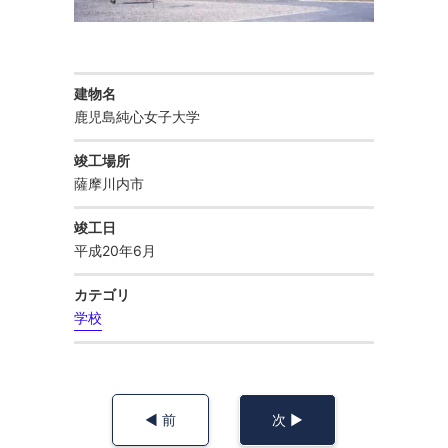
庁舎
お知らせ
建物名
公共施設
鹿児島純心女子大学
お問い合わせ
竣工場所
マンション・共同住宅
薩摩川内市
竣工日
住宅
平成20年6月
カテゴリ
保育園
学校
幼稚園・認定こども園
◀︎ 前
次 ▶︎
学校