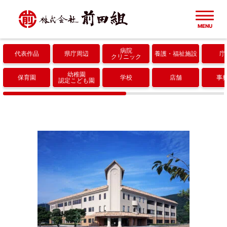
MENU
病院
代表作品
県庁周辺
養護
福祉施設
庁
ホーム
クリニック
幼稚園
保育園
学校
店舗
事
認定こども園
建築実績一覧
代表作品
会社概要
県庁周辺
成果・取り組み
病院・クリニック
協力会社
養護・福祉施設
採用情報